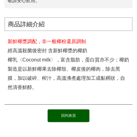
敬請安心飲用。
商品詳細介紹
新鮮椰漿調配，非一般椰粉還原調制
經高溫殺菌後密封 含新鮮椰漿的椰奶
椰乳〈Coconut milk〉，富含脂肪，蛋白質亦不少；椰奶
製造是以新鮮椰果去除椰殼、椰皮後的椰肉，除去黑
膜，加以破碎、榨汁，高溫沸煮處理加工成黏稠狀，自
然清香鮮醇。
回列表頁