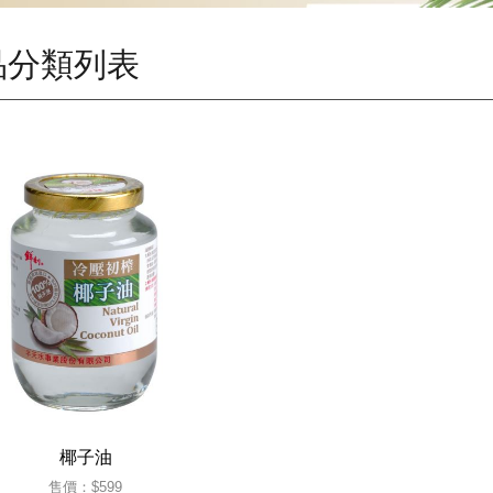
品分類列表
椰子油
售價：
$599