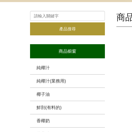
商
產品搜尋
商品櫥窗
純椰汁
純椰汁(業務用)
椰子油
鮮剖(有料的)
香椰奶