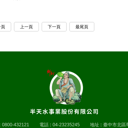
一頁
上一頁
下一頁
最尾頁
:
0800-432121
電話 :
04-23235245
地址 :
臺中市北區華