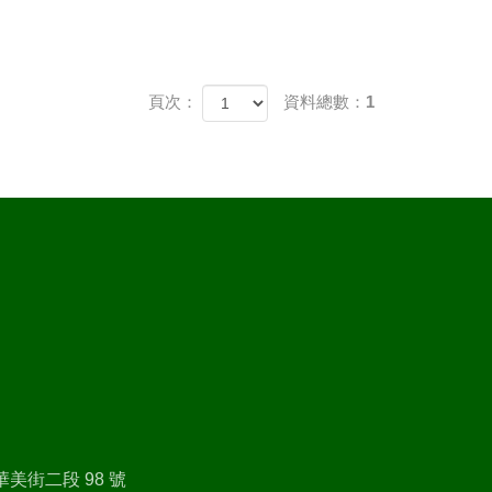
頁次：
資料總數：1
美街二段 98 號