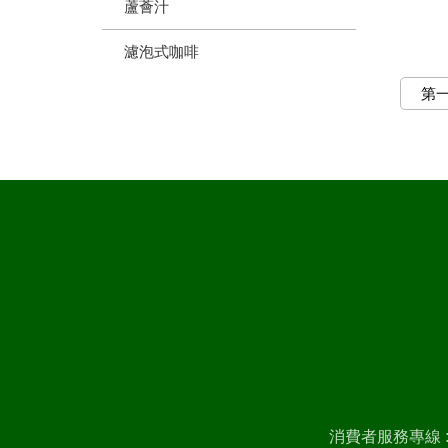
蘆薈汁
濾泡式咖啡
第
消費者服務專線 