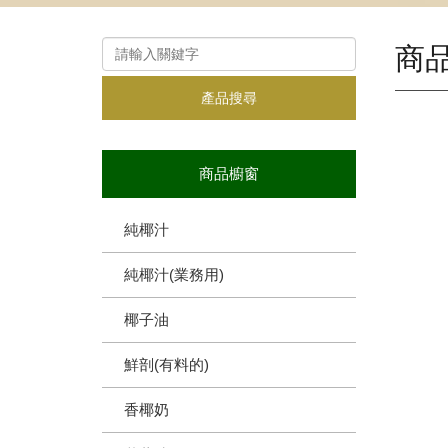
商
產品搜尋
商品櫥窗
純椰汁
純椰汁(業務用)
椰子油
鮮剖(有料的)
香椰奶