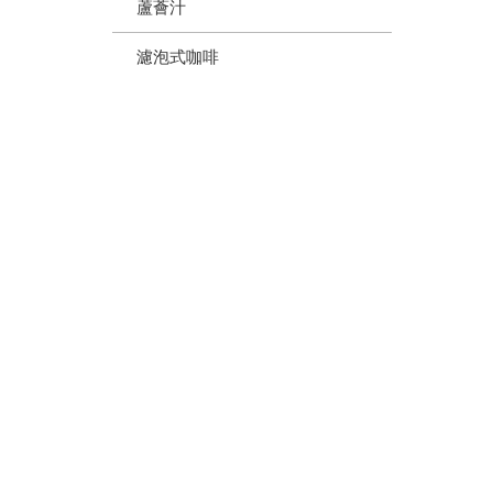
蘆薈汁
濾泡式咖啡