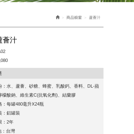
商品櫥窗
蘆薈汁
蘆薈汁
02
080
述
份：水、蘆薈、砂糖、蜂蜜、乳酸鈣、香料、DL-蘋
檸檬酸鈉、維生素C(抗氧化劑)、結蘭膠
：每罐480毫升X24瓶
裝：鋁罐裝
限：2年
：台灣