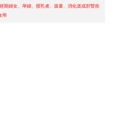
議經期婦女、孕婦
、
授乳者、孩童、消化道或肝腎疾
食用