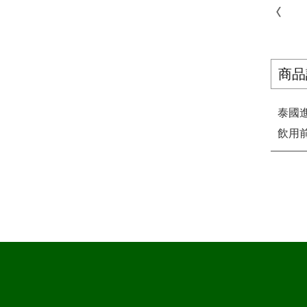
商品
泰國
飲用