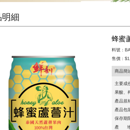
品明細
蜂蜜
料號：BA
售價：$1,
商品簡
主要成
果酸、
產品規格
產品包
保存期
產 地