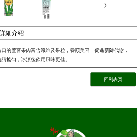
詳細介紹
進口的蘆薈果肉富含纖維及果粒，養顏美容，促進新陳代謝，
前請搖勻，冰涼後飲用風味更佳。
回列表頁