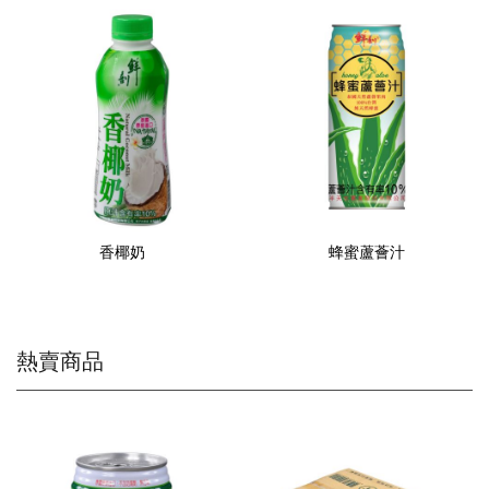
香椰奶
蜂蜜蘆薈汁
熱賣商品