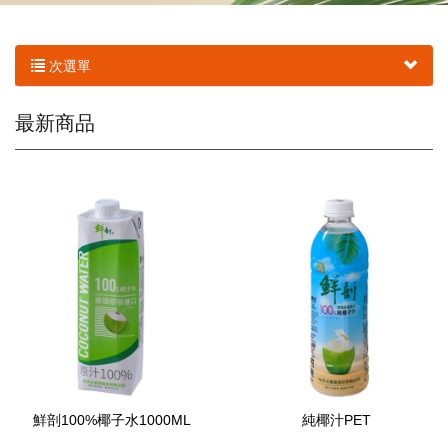
次選單
最新商品
鮮剖100%椰子水1000ML
純椰汁PET