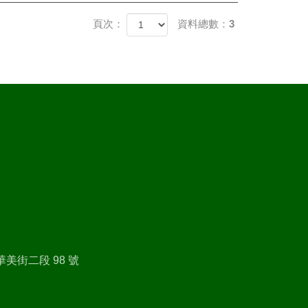
頁次：
資料總數：3
美街二段 98 號